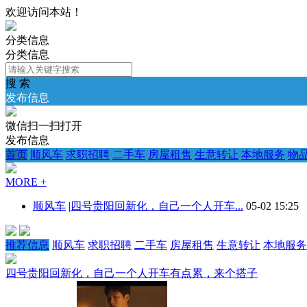
欢迎访问本站！
分类信息
分类信息
搜 索
发布信息
微信扫一扫打开
发布信息
首页
顺风车
求职招聘
二手车
房屋租售
生意转让
本地服务
物
MORE +
顺风车
|
四号贵阳回新化，自己一个人开车...
05-02 15:25
推荐信息
顺风车
求职招聘
二手车
房屋租售
生意转让
本地服务
四号贵阳回新化，自己一个人开车有点累，来个搭子