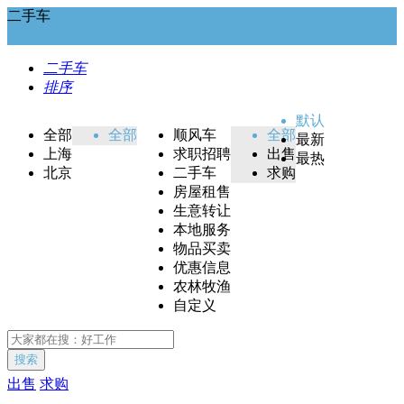
二手车
二手车
排序
默认
全部
全部
顺风车
全部
最新
上海
求职招聘
出售
最热
北京
二手车
求购
房屋租售
生意转让
本地服务
物品买卖
优惠信息
农林牧渔
自定义
搜索
出售
求购