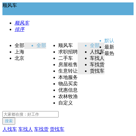
顺风车
顺风车
排序
默认
全部
全部
顺风车
全部
最新
上海
求职招聘
人找车
最热
北京
二手车
车找人
房屋租售
车找货
生意转让
货找车
本地服务
物品买卖
优惠信息
农林牧渔
自定义
搜索
人找车
车找人
车找货
货找车